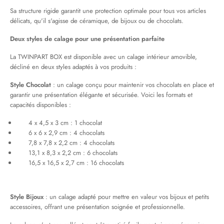
Sa structure rigide garantit une protection optimale pour tous vos articles
délicats, qu'il s'agisse de céramique, de bijoux ou de chocolats.
Deux styles de calage pour une présentation parfaite
La TWINPART BOX est disponible avec un calage intérieur amovible,
décliné en deux styles adaptés à vos produits :
Style Chocolat
: un calage conçu pour maintenir vos chocolats en place et
garantir une présentation élégante et sécurisée. Voici les formats et
capacités disponibles :
4 x 4,5 x 3 cm : 1 chocolat
6 x 6 x 2,9 cm : 4 chocolats
7,8 x 7,8 x 2,2 cm : 4 chocolats
13,1 x 8,3 x 2,2 cm : 6 chocolats
16,5 x 16,5 x 2,7 cm : 16 chocolats
Style Bijoux
: un calage adapté pour mettre en valeur vos bijoux et petits
accessoires, offrant une présentation soignée et professionnelle.