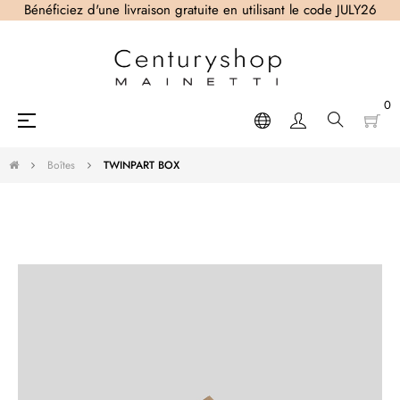
Bénéficiez d'une livraison gratuite en utilisant le code JULY26
0
Basculer
☰
la
navigation
Boîtes
TWINPART BOX