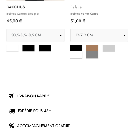
Palace
Boîte DISPLAY
Boîtes Porte Carte
Boîtes Carton Souple
51,00 €
36,00 €
18,00 €
-50%
Noir
Naturel
Argent
Blanc
brillant
Blanc
Argent
E
mat
chrome
matt
LIVRAISON RAPIDE
EXPÉDIÉ SOUS 48H
ACCOMPAGNEMENT GRATUIT